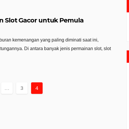
n Slot Gacor untuk Pemula
iburan kemenangan yang paling diminati saat ini,
ungannya. Di antara banyak jenis permainan slot, slot
…
3
4
tion