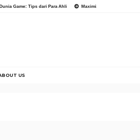
Game: Tips dari Para Ahli
Maximize Your Wins: Cara Mudah
ABOUT US