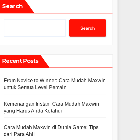
Search
Search
Recent Posts
From Novice to Winner: Cara Mudah Maxwin
untuk Semua Level Pemain
Kemenangan Instan: Cara Mudah Maxwin
yang Harus Anda Ketahui
Cara Mudah Maxwin di Dunia Game: Tips
dari Para Ahli