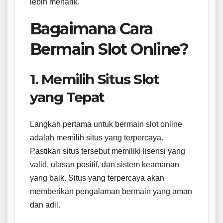
lebih menarik.
Bagaimana Cara
Bermain Slot Online?
1. Memilih Situs Slot
yang Tepat
Langkah pertama untuk bermain slot online
adalah memilih situs yang terpercaya.
Pastikan situs tersebut memiliki lisensi yang
valid, ulasan positif, dan sistem keamanan
yang baik. Situs yang terpercaya akan
memberikan pengalaman bermain yang aman
dan adil.