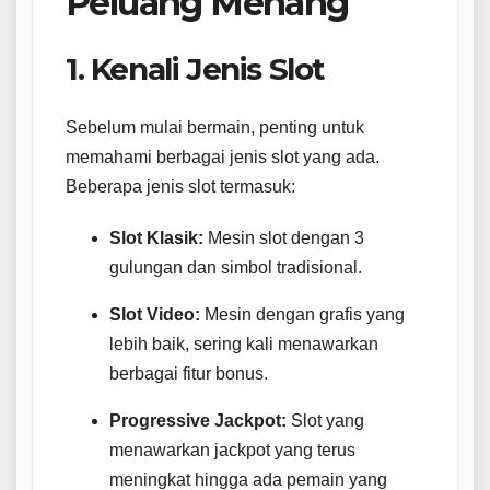
Peluang Menang
1. Kenali Jenis Slot
Sebelum mulai bermain, penting untuk
memahami berbagai jenis slot yang ada.
Beberapa jenis slot termasuk:
Slot Klasik:
Mesin slot dengan 3
gulungan dan simbol tradisional.
Slot Video:
Mesin dengan grafis yang
lebih baik, sering kali menawarkan
berbagai fitur bonus.
Progressive Jackpot:
Slot yang
menawarkan jackpot yang terus
meningkat hingga ada pemain yang