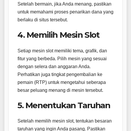
Setelah bermain, jika Anda menang, pastikan
untuk memahami proses penarikan dana yang
berlaku di situs tersebut.
4. Memilih Mesin Slot
Setiap mesin slot memiliki tema, grafik, dan
fitur yang berbeda. Pilih mesin yang sesuai
dengan selera dan anggaran Anda.
Perhatikan juga tingkat pengembalian ke
pemain (RTP) untuk mengetahui seberapa
besar peluang menang di mesin tersebut.
5. Menentukan Taruhan
Setelah memilih mesin slot, tentukan besaran
taruhan yang ingin Anda pasang. Pastikan