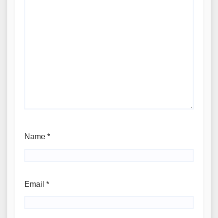
Name
*
Email
*