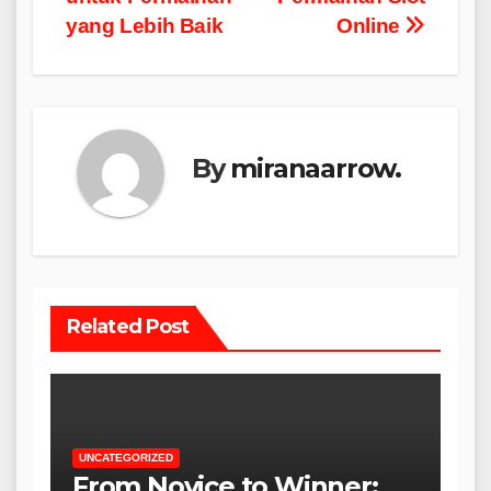
yang Lebih Baik
Online
By
miranaarrow.
Related Post
UNCATEGORIZED
From Novice to Winner: