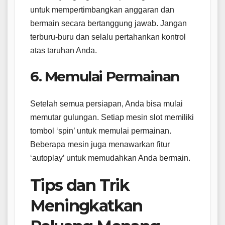
untuk mempertimbangkan anggaran dan
bermain secara bertanggung jawab. Jangan
terburu-buru dan selalu pertahankan kontrol
atas taruhan Anda.
6. Memulai Permainan
Setelah semua persiapan, Anda bisa mulai
memutar gulungan. Setiap mesin slot memiliki
tombol ‘spin’ untuk memulai permainan.
Beberapa mesin juga menawarkan fitur
‘autoplay’ untuk memudahkan Anda bermain.
Tips dan Trik
Meningkatkan