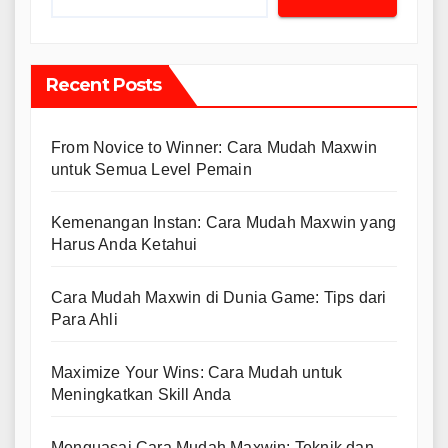
Recent Posts
From Novice to Winner: Cara Mudah Maxwin
untuk Semua Level Pemain
Kemenangan Instan: Cara Mudah Maxwin yang
Harus Anda Ketahui
Cara Mudah Maxwin di Dunia Game: Tips dari
Para Ahli
Maximize Your Wins: Cara Mudah untuk
Meningkatkan Skill Anda
Menguasai Cara Mudah Maxwin: Teknik dan