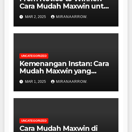
Cara Mudah Maxwin untuk
Semua Level Pemain
MAR 2, 2025
MIRANAARROW.
UNCATEGORIZED
Kemenangan Instan: Cara
Mudah Maxwin yang
Harus Anda Ketahui
MAR 1, 2025
MIRANAARROW.
UNCATEGORIZED
Cara Mudah Maxwin di