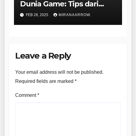
Dunia Game: Tips dari
Para Ahli
FEB 28, 2025
MIRANAARROW.
Leave a Reply
Your email address will not be published.
Required fields are marked
*
Comment
*