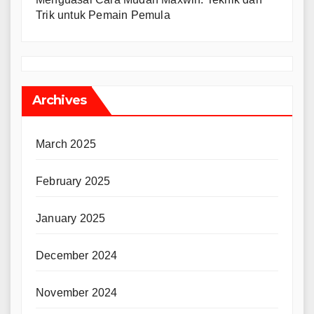
Trik untuk Pemain Pemula
Archives
March 2025
February 2025
January 2025
December 2024
November 2024