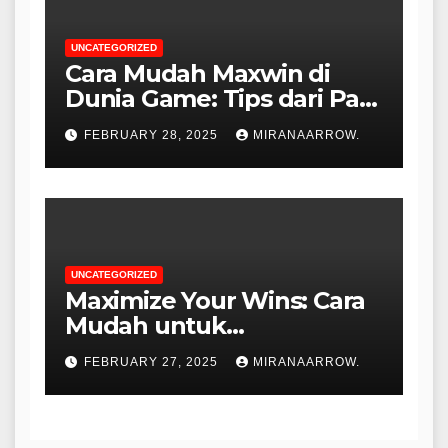
UNCATEGORIZED
Cara Mudah Maxwin di
Dunia Game: Tips dari Para
Ahli
FEBRUARY 28, 2025
MIRANAARROW.
UNCATEGORIZED
Maximize Your Wins: Cara
Mudah untuk
Meningkatkan Skill Anda
FEBRUARY 27, 2025
MIRANAARROW.