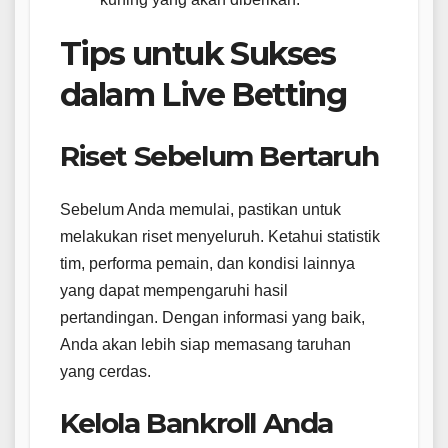
Tips untuk Sukses
dalam Live Betting
Riset Sebelum Bertaruh
Sebelum Anda memulai, pastikan untuk
melakukan riset menyeluruh. Ketahui statistik
tim, performa pemain, dan kondisi lainnya
yang dapat mempengaruhi hasil
pertandingan. Dengan informasi yang baik,
Anda akan lebih siap memasang taruhan
yang cerdas.
Kelola Bankroll Anda