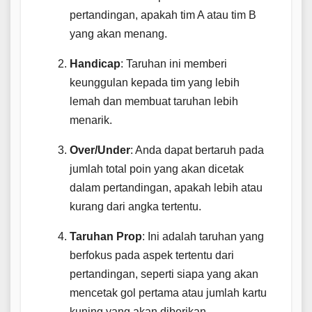
pertandingan, apakah tim A atau tim B
yang akan menang.
Handicap
: Taruhan ini memberi
keunggulan kepada tim yang lebih
lemah dan membuat taruhan lebih
menarik.
Over/Under
: Anda dapat bertaruh pada
jumlah total poin yang akan dicetak
dalam pertandingan, apakah lebih atau
kurang dari angka tertentu.
Taruhan Prop
: Ini adalah taruhan yang
berfokus pada aspek tertentu dari
pertandingan, seperti siapa yang akan
mencetak gol pertama atau jumlah kartu
kuning yang akan diberikan.