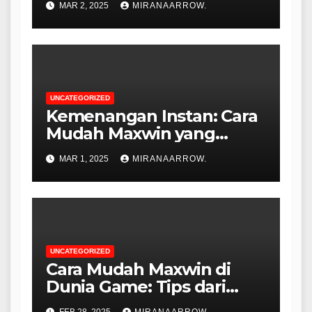
MAR 2, 2025
MIRANAARROW.
UNCATEGORIZED
Kemenangan Instan: Cara
Mudah Maxwin yang
Harus Anda Ketahui
MAR 1, 2025
MIRANAARROW.
UNCATEGORIZED
Cara Mudah Maxwin di
Dunia Game: Tips dari
Para Ahli
FEB 28, 2025
MIRANAARROW.