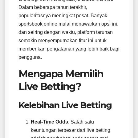
Dalam beberapa tahun terakhir,
popularitasnya meningkat pesat. Banyak
sportsbook online mulai menawarkan opsi ini,
dan seiring dengan waktu, platform taruhan
semakin menyempurnakan fitur ini untuk
memberikan pengalaman yang lebih baik bagi
pengguna.
Mengapa Memilih
Live Betting?
Kelebihan Live Betting
Real-Time Odds
: Salah satu
keuntungan terbesar dari live betting