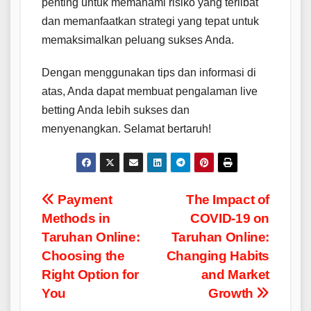
penting untuk memahami risiko yang terlibat
dan memanfaatkan strategi yang tepat untuk
memaksimalkan peluang sukses Anda.
Dengan menggunakan tips dan informasi di
atas, Anda dapat membuat pengalaman live
betting Anda lebih sukses dan
menyenangkan. Selamat bertaruh!
Post
Payment
The Impact of
Methods in
COVID-19 on
navigation
Taruhan Online:
Taruhan Online:
Choosing the
Changing Habits
Right Option for
and Market
You
Growth