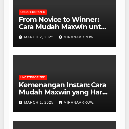
UNCATEGORIZED
From Novice to Winner:
Cara Mudah Maxwin untuk
Semua Level Pemain
MARCH 2, 2025
MIRANAARROW.
UNCATEGORIZED
Kemenangan Instan: Cara
Mudah Maxwin yang Harus
Anda Ketahui
MARCH 1, 2025
MIRANAARROW.