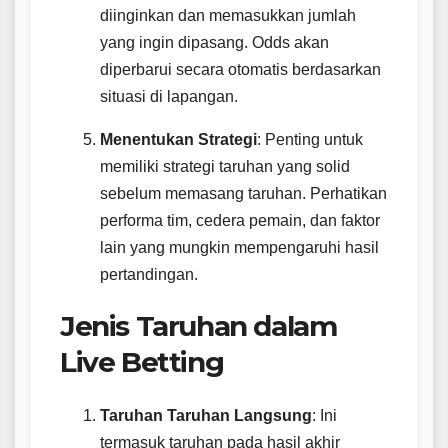
diinginkan dan memasukkan jumlah
yang ingin dipasang. Odds akan
diperbarui secara otomatis berdasarkan
situasi di lapangan.
Menentukan Strategi
: Penting untuk
memiliki strategi taruhan yang solid
sebelum memasang taruhan. Perhatikan
performa tim, cedera pemain, dan faktor
lain yang mungkin mempengaruhi hasil
pertandingan.
Jenis Taruhan dalam
Live Betting
Taruhan Taruhan Langsung
: Ini
termasuk taruhan pada hasil akhir