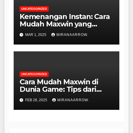
UNCATEGORIZED
Kemenangan Instan: Cara
Mudah Maxwin yang
Harus Anda Ketahui
MAR 1, 2025
MIRANAARROW.
UNCATEGORIZED
Cara Mudah Maxwin di
Dunia Game: Tips dari
Para Ahli
FEB 28, 2025
MIRANAARROW.