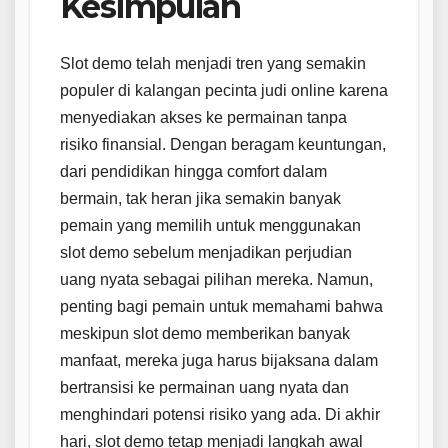
Kesimpulan
Slot demo telah menjadi tren yang semakin
populer di kalangan pecinta judi online karena
menyediakan akses ke permainan tanpa
risiko finansial. Dengan beragam keuntungan,
dari pendidikan hingga comfort dalam
bermain, tak heran jika semakin banyak
pemain yang memilih untuk menggunakan
slot demo sebelum menjadikan perjudian
uang nyata sebagai pilihan mereka. Namun,
penting bagi pemain untuk memahami bahwa
meskipun slot demo memberikan banyak
manfaat, mereka juga harus bijaksana dalam
bertransisi ke permainan uang nyata dan
menghindari potensi risiko yang ada. Di akhir
hari, slot demo tetap menjadi langkah awal