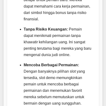
dapat memahami cara kerja permainan,
dari simbol hingga bonus tanpa risiko
finansial.
Tanpa Risiko Keuangan:
Pemain
dapat menikmati permainan tanpa
khawatir kehilangan uang. Ini sangat
penting terutama bagi mereka yang baru
mengenal dunia judi online.
Mencoba Berbagai Permainan:
Dengan banyaknya pilihan slot yang
tersedia, slot demo memungkinkan
pemain untuk mencoba berbagai
permainan dan menemukan favorit
mereka sebelum memutuskan untuk
bermain dengan uang sungguhan.