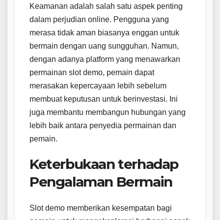
Keamanan adalah salah satu aspek penting
dalam perjudian online. Pengguna yang
merasa tidak aman biasanya enggan untuk
bermain dengan uang sungguhan. Namun,
dengan adanya platform yang menawarkan
permainan slot demo, pemain dapat
merasakan kepercayaan lebih sebelum
membuat keputusan untuk berinvestasi. Ini
juga membantu membangun hubungan yang
lebih baik antara penyedia permainan dan
pemain.
Keterbukaan terhadap
Pengalaman Bermain
Slot demo memberikan kesempatan bagi