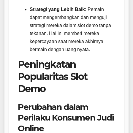
Strategi yang Lebih Baik:
Pemain
dapat mengembangkan dan menguji
strategi mereka dalam slot demo tanpa
tekanan. Hal ini memberi mereka
kepercayaan saat mereka akhirnya
bermain dengan uang nyata.
Peningkatan
Popularitas Slot
Demo
Perubahan dalam
Perilaku Konsumen Judi
Online