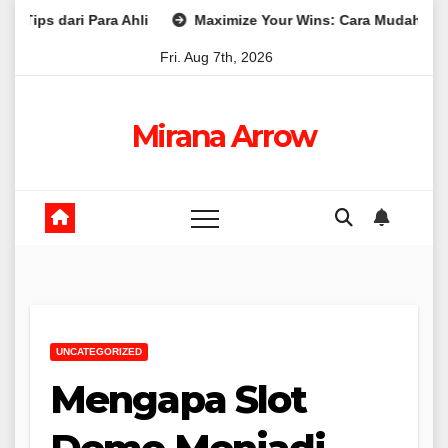
Skip
i Para Ahli
Maximize Your Wins: Cara Mudah untuk Meningk
to
Fri. Aug 7th, 2026
content
Mirana Arrow
UNCATEGORIZED
Mengapa Slot