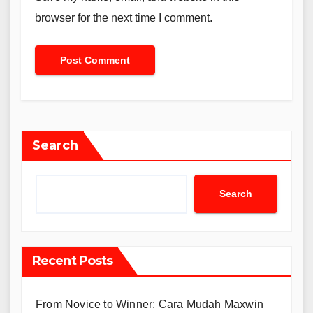
browser for the next time I comment.
Search
Search
Recent Posts
From Novice to Winner: Cara Mudah Maxwin