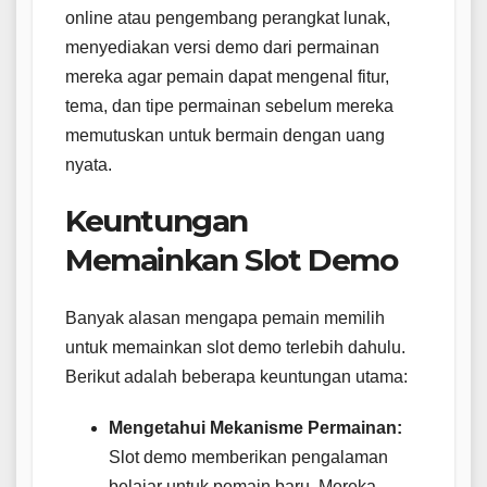
online atau pengembang perangkat lunak,
menyediakan versi demo dari permainan
mereka agar pemain dapat mengenal fitur,
tema, dan tipe permainan sebelum mereka
memutuskan untuk bermain dengan uang
nyata.
Keuntungan
Memainkan Slot Demo
Banyak alasan mengapa pemain memilih
untuk memainkan slot demo terlebih dahulu.
Berikut adalah beberapa keuntungan utama:
Mengetahui Mekanisme Permainan:
Slot demo memberikan pengalaman
belajar untuk pemain baru. Mereka