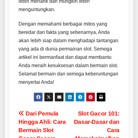
lebih menarik dan mungkin lebih
menguntungkan.
Dengan memahami berbagai mitos yang
beredar dan fakta yang sebenarnya, Anda
akan lebih siap dalam menghadapi tantangan
yang ada di dunia permainan slot. Semoga
artikel ini bermanfaat dan dapat membantu
Anda meraih kesuksesan dalam bermain slot.
Selamat bermain dan semoga keberuntungan
menyertai Anda!
Post
Dari Pemula
Slot Gacor 101:
Hingga Ahli: Cara
Dasar-Dasar dan
navigation
Bermain Slot
Cara