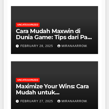
UNCATEGORIZED
Cara Mudah Maxwin di
Dunia Game: Tips dari Para
Ahli
FEBRUARY 28, 2025
MIRANAARROW.
UNCATEGORIZED
Maximize Your Wins: Cara
Mudah untuk
Meningkatkan Skill Anda
FEBRUARY 27, 2025
MIRANAARROW.