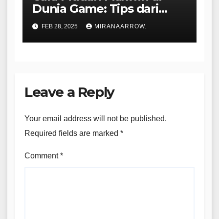
Dunia Game: Tips dari
Para Ahli
FEB 28, 2025
MIRANAARROW.
Leave a Reply
Your email address will not be published.
Required fields are marked
*
Comment
*