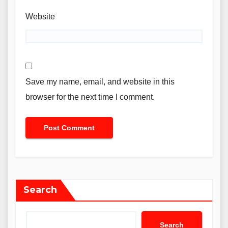
Website
Save my name, email, and website in this
browser for the next time I comment.
Search
Search