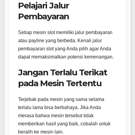
Pelajari Jalur
Pembayaran
Setiap mesin slot memiliki jalur pembayaran
atau payline yang berbeda. Kenali jalur
pembayaran slot yang Anda pilih agar Anda
dapat memaksimalkan potensi kemenangan.
Jangan Terlalu Terikat
pada Mesin Tertentu
Terjebak pada mesin yang sama selama
terlalu lama bisa berbahaya. Jika Anda
merasa bahwa mesin tersebut tidak
memberikan hasil yang baik, cobalah untuk
beralih ke mesin lain.