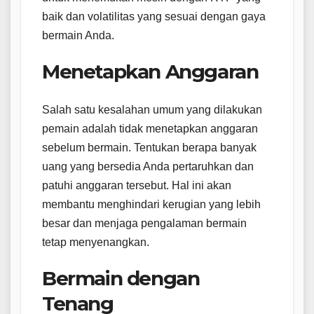
baik dan volatilitas yang sesuai dengan gaya
bermain Anda.
Menetapkan Anggaran
Salah satu kesalahan umum yang dilakukan
pemain adalah tidak menetapkan anggaran
sebelum bermain. Tentukan berapa banyak
uang yang bersedia Anda pertaruhkan dan
patuhi anggaran tersebut. Hal ini akan
membantu menghindari kerugian yang lebih
besar dan menjaga pengalaman bermain
tetap menyenangkan.
Bermain dengan
Tenang