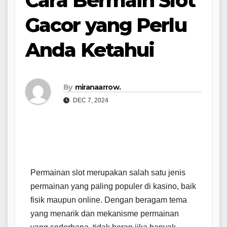
Cara Bermain Slot
Gacor yang Perlu
Anda Ketahui
By
miranaarrow.
DEC 7, 2024
Permainan slot merupakan salah satu jenis
permainan yang paling populer di kasino, baik
fisik maupun online. Dengan beragam tema
yang menarik dan mekanisme permainan