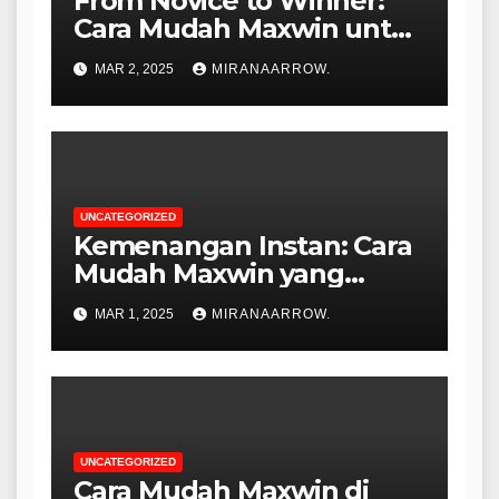
From Novice to Winner:
Cara Mudah Maxwin untuk
Semua Level Pemain
MAR 2, 2025
MIRANAARROW.
UNCATEGORIZED
Kemenangan Instan: Cara
Mudah Maxwin yang
Harus Anda Ketahui
MAR 1, 2025
MIRANAARROW.
UNCATEGORIZED
Cara Mudah Maxwin di