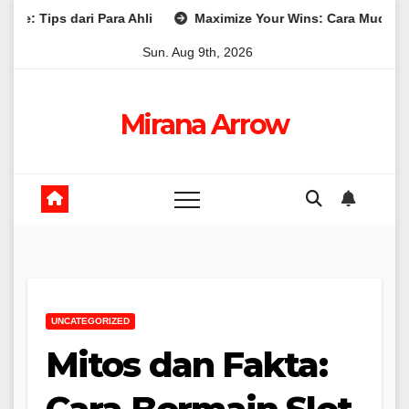
Skip
dari Para Ahli
Maximize Your Wins: Cara Mudah untuk Men
to
Sun. Aug 9th, 2026
content
Mirana Arrow
UNCATEGORIZED
Mitos dan Fakta: