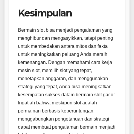
Kesimpulan
Bermain slot bisa menjadi pengalaman yang
menghibur dan mengasyikkan, tetapi penting
untuk membedakan antara mitos dan fakta
untuk meningkatkan peluang Anda meraih
kemenangan. Dengan memahami cara kerja
mesin slot, memilih slot yang tepat,
menetapkan anggaran, dan menggunakan
strategi yang tepat, Anda bisa meningkatkan
kesempatan sukses dalam bermain slot gacor.
Ingatlah bahwa meskipun slot adalah
permainan berbasis keberuntungan,
menggabungkan pengetahuan dan strategi
dapat membuat pengalaman bermain menjadi