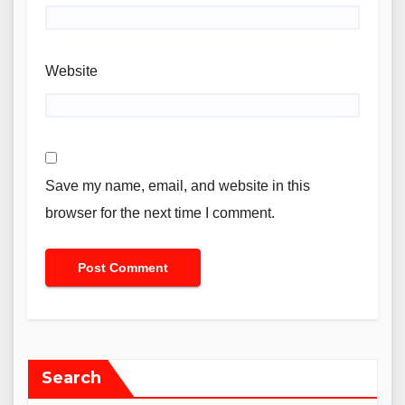
Website
Save my name, email, and website in this
browser for the next time I comment.
Search