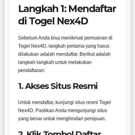
Langkah 1: Mendaftar
di Togel Nex4D
Sebelum Anda bisa menikmati permainan di
Togel Nex4D, langkah pertama yang harus
dilakukan adalah mendaftar. Berikut adalah
langkah-langkah untuk melakukan
pendaftaran:
1. Akses Situs Resmi
Untuk mendaftar, kunjungi situs resmi Togel
Nex4D. Pastikan Anda mengunjungi situs
yang benar untuk menghindari penipuan.
2. Klik Tombol Daftar