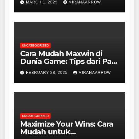
MARCH 1, 2025
MIRANAARROW.
UNCATEGORIZED
Cara Mudah Maxwin di
Dunia Game: Tips dari Para
Ahli
FEBRUARY 28, 2025
MIRANAARROW.
UNCATEGORIZED
Maximize Your Wins: Cara
Mudah untuk