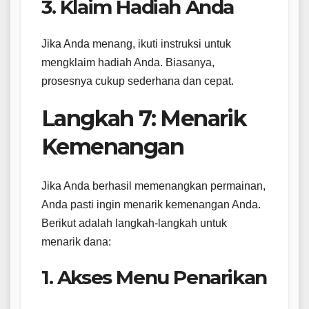
3. Klaim Hadiah Anda
Jika Anda menang, ikuti instruksi untuk
mengklaim hadiah Anda. Biasanya,
prosesnya cukup sederhana dan cepat.
Langkah 7: Menarik
Kemenangan
Jika Anda berhasil memenangkan permainan,
Anda pasti ingin menarik kemenangan Anda.
Berikut adalah langkah-langkah untuk
menarik dana:
1. Akses Menu Penarikan