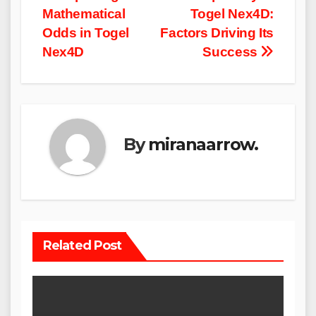
Mathematical
Togel Nex4D:
navigation
Odds in Togel
Factors Driving Its
Nex4D
Success
By
miranaarrow.
Related Post