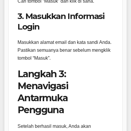
Cari tombol “Masuk” dan klik di sana.
3. Masukkan Informasi
Login
Masukkan alamat email dan kata sandi Anda.
Pastikan semuanya benar sebelum mengklik
tombol “Masuk”.
Langkah 3:
Menavigasi
Antarmuka
Pengguna
Setelah berhasil masuk, Anda akan