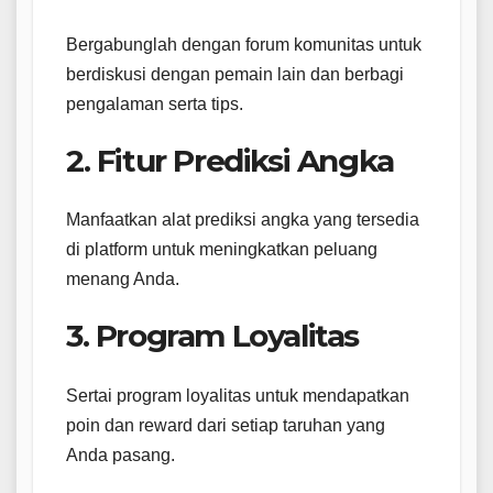
Bergabunglah dengan forum komunitas untuk
berdiskusi dengan pemain lain dan berbagi
pengalaman serta tips.
2. Fitur Prediksi Angka
Manfaatkan alat prediksi angka yang tersedia
di platform untuk meningkatkan peluang
menang Anda.
3. Program Loyalitas
Sertai program loyalitas untuk mendapatkan
poin dan reward dari setiap taruhan yang
Anda pasang.