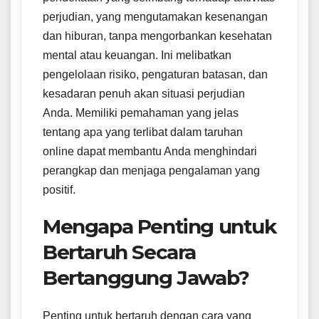
perjudian, yang mengutamakan kesenangan
dan hiburan, tanpa mengorbankan kesehatan
mental atau keuangan. Ini melibatkan
pengelolaan risiko, pengaturan batasan, dan
kesadaran penuh akan situasi perjudian
Anda. Memiliki pemahaman yang jelas
tentang apa yang terlibat dalam taruhan
online dapat membantu Anda menghindari
perangkap dan menjaga pengalaman yang
positif.
Mengapa Penting untuk
Bertaruh Secara
Bertanggung Jawab?
Penting untuk bertaruh dengan cara yang