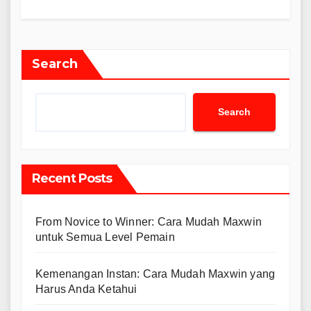
Search
Search
Recent Posts
From Novice to Winner: Cara Mudah Maxwin
untuk Semua Level Pemain
Kemenangan Instan: Cara Mudah Maxwin yang
Harus Anda Ketahui