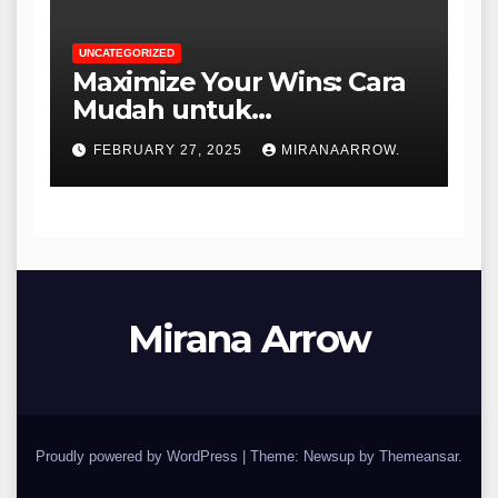
UNCATEGORIZED
Maximize Your Wins: Cara
Mudah untuk
Meningkatkan Skill Anda
FEBRUARY 27, 2025
MIRANAARROW.
Mirana Arrow
Proudly powered by WordPress
|
Theme: Newsup by
Themeansar
.