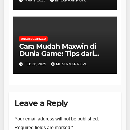
MAR 1, 2025
MIRANAARROW.
UNCATEGORIZED
Cara Mudah Maxwin di
Dunia Game: Tips dari
Para Ahli
FEB 28, 2025
MIRANAARROW.
Leave a Reply
Your email address will not be published.
Required fields are marked
*