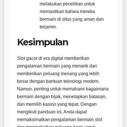
melakukan penelitian untuk
memastikan bahwa mereka
bermain di situs yang aman dan
terjamin.
Kesimpulan
Slot gacor di era digital memberikan
pengalaman bermain yang menarik dan
memberikan peluang menang yang lebih
besar dengan bantuan teknologi modern.
Namun, penting untuk memahami bagaimana
bermain dengan bijak, menetapkan batasan,
dan memilih kasino yang tepat. Dengan
mengikuti panduan ini, Anda dapat
memaksimalkan pengalaman bermain slot