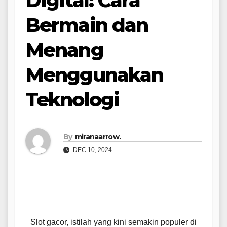
Digital: Cara
Bermain dan
Menang
Menggunakan
Teknologi
By
miranaarrow.
DEC 10, 2024
Slot gacor, istilah yang kini semakin populer di