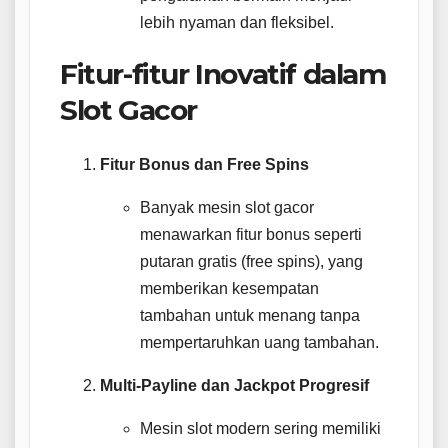
lebih nyaman dan fleksibel.
Fitur-fitur Inovatif dalam
Slot Gacor
Fitur Bonus dan Free Spins
Banyak mesin slot gacor
menawarkan fitur bonus seperti
putaran gratis (free spins), yang
memberikan kesempatan
tambahan untuk menang tanpa
mempertaruhkan uang tambahan.
Multi-Payline dan Jackpot Progresif
Mesin slot modern sering memiliki