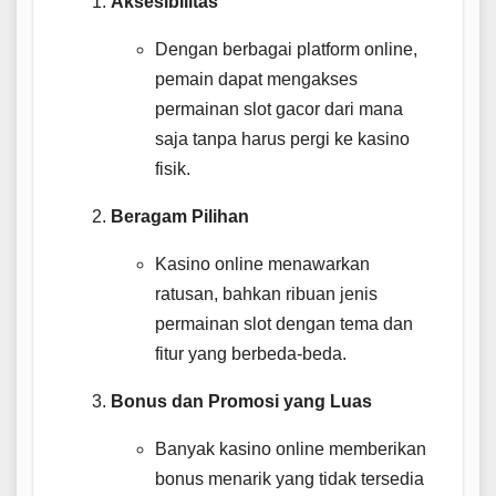
Aksesibilitas
Dengan berbagai platform online,
pemain dapat mengakses
permainan slot gacor dari mana
saja tanpa harus pergi ke kasino
fisik.
Beragam Pilihan
Kasino online menawarkan
ratusan, bahkan ribuan jenis
permainan slot dengan tema dan
fitur yang berbeda-beda.
Bonus dan Promosi yang Luas
Banyak kasino online memberikan
bonus menarik yang tidak tersedia