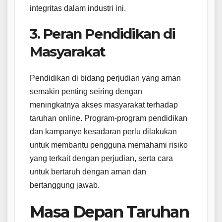
integritas dalam industri ini.
3. Peran Pendidikan di
Masyarakat
Pendidikan di bidang perjudian yang aman
semakin penting seiring dengan
meningkatnya akses masyarakat terhadap
taruhan online. Program-program pendidikan
dan kampanye kesadaran perlu dilakukan
untuk membantu pengguna memahami risiko
yang terkait dengan perjudian, serta cara
untuk bertaruh dengan aman dan
bertanggung jawab.
Masa Depan Taruhan