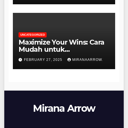
UNCATEGORIZED
Maximize Your Wins: Cara
Mudah untuk
Meningkatkan Skill Anda
FEBRUARY 27, 2025
MIRANAARROW.
Mirana Arrow