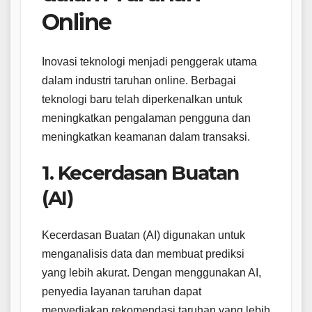
Online
Inovasi teknologi menjadi penggerak utama
dalam industri taruhan online. Berbagai
teknologi baru telah diperkenalkan untuk
meningkatkan pengalaman pengguna dan
meningkatkan keamanan dalam transaksi.
1. Kecerdasan Buatan
(AI)
Kecerdasan Buatan (AI) digunakan untuk
menganalisis data dan membuat prediksi
yang lebih akurat. Dengan menggunakan AI,
penyedia layanan taruhan dapat
menyediakan rekomendasi taruhan yang lebih