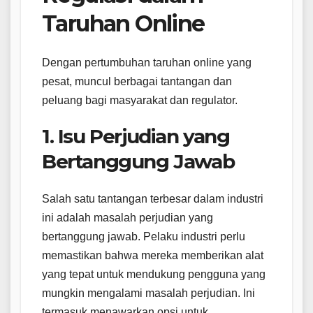
Taruhan Online
Dengan pertumbuhan taruhan online yang
pesat, muncul berbagai tantangan dan
peluang bagi masyarakat dan regulator.
1. Isu Perjudian yang
Bertanggung Jawab
Salah satu tantangan terbesar dalam industri
ini adalah masalah perjudian yang
bertanggung jawab. Pelaku industri perlu
memastikan bahwa mereka memberikan alat
yang tepat untuk mendukung pengguna yang
mungkin mengalami masalah perjudian. Ini
termasuk menawarkan opsi untuk