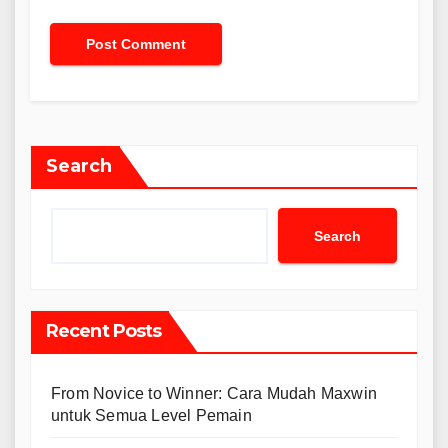
Search
Search
Recent Posts
From Novice to Winner: Cara Mudah Maxwin
untuk Semua Level Pemain