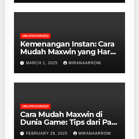
UNCATEGORIZED
Kemenangan Instan: Cara
Mudah Maxwin yang Harus
Anda Ketahui
MARCH 1, 2025
MIRANAARROW.
UNCATEGORIZED
Cara Mudah Maxwin di
Dunia Game: Tips dari Para
Ahli
FEBRUARY 28, 2025
MIRANAARROW.