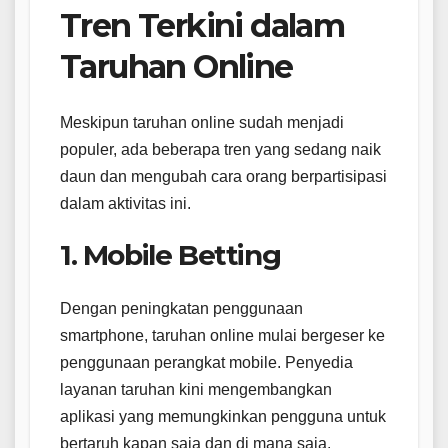
Tren Terkini dalam
Taruhan Online
Meskipun taruhan online sudah menjadi
populer, ada beberapa tren yang sedang naik
daun dan mengubah cara orang berpartisipasi
dalam aktivitas ini.
1. Mobile Betting
Dengan peningkatan penggunaan
smartphone, taruhan online mulai bergeser ke
penggunaan perangkat mobile. Penyedia
layanan taruhan kini mengembangkan
aplikasi yang memungkinkan pengguna untuk
bertaruh kapan saja dan di mana saja.