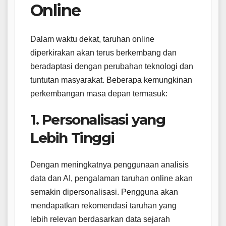
Online
Dalam waktu dekat, taruhan online
diperkirakan akan terus berkembang dan
beradaptasi dengan perubahan teknologi dan
tuntutan masyarakat. Beberapa kemungkinan
perkembangan masa depan termasuk:
1. Personalisasi yang
Lebih Tinggi
Dengan meningkatnya penggunaan analisis
data dan AI, pengalaman taruhan online akan
semakin dipersonalisasi. Pengguna akan
mendapatkan rekomendasi taruhan yang
lebih relevan berdasarkan data sejarah