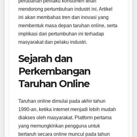
perubahan perilaku konsumen telah
mendorong pertumbuhan industri ini. Artikel
ini akan membahas tren dan inovasi yang
membentuk masa depan taruhan online, serta
implikasi dari pertumbuhan ini terhadap
masyarakat dan pelaku industri.
Sejarah dan
Perkembangan
Taruhan Online
Taruhan online dimulai pada akhir tahun
1990-an, ketika internet menjadi lebih mudah
diakses oleh masyarakat. Platform pertama
yang memungkinkan pengguna untuk
bertaruh secara online muncul pada tahun