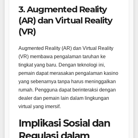
3. Augmented Reality
(AR) dan Virtual Reality
(VR)
Augmented Reality (AR) dan Virtual Reality
(VR) membawa pengalaman taruhan ke
tingkat yang baru. Dengan teknologi ini,
pemain dapat merasakan pengalaman kasino
yang sebenarnya tanpa harus meninggalkan
rumah. Pengguna dapat berinteraksi dengan
dealer dan pemain lain dalam lingkungan
virtual yang imersif.
Implikasi Sosial dan
Regulasi dalam