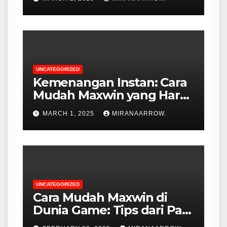
UNCATEGORIZED
Kemenangan Instan: Cara
Mudah Maxwin yang Harus
Anda Ketahui
MARCH 1, 2025
MIRANAARROW.
UNCATEGORIZED
Cara Mudah Maxwin di
Dunia Game: Tips dari Para
Ahli