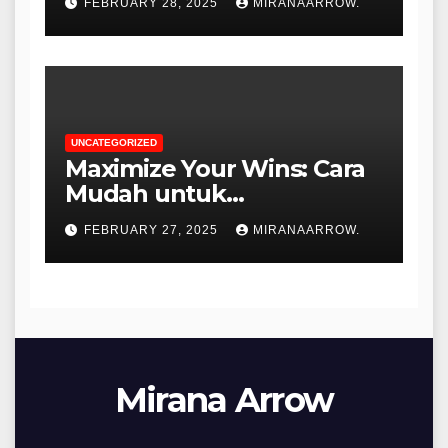
FEBRUARY 28, 2025
MIRANAARROW.
UNCATEGORIZED
Maximize Your Wins: Cara
Mudah untuk
Meningkatkan Skill Anda
FEBRUARY 27, 2025
MIRANAARROW.
Mirana Arrow