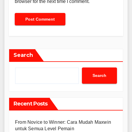
browser for the next time I comment.
Search
Search
Recent Posts
From Novice to Winner: Cara Mudah Maxwin
untuk Semua Level Pemain