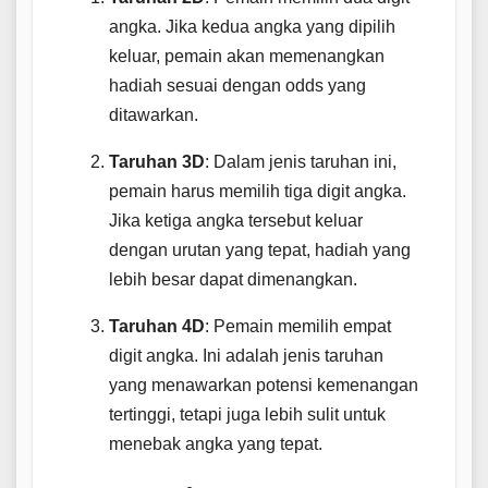
angka. Jika kedua angka yang dipilih
keluar, pemain akan memenangkan
hadiah sesuai dengan odds yang
ditawarkan.
Taruhan 3D
: Dalam jenis taruhan ini,
pemain harus memilih tiga digit angka.
Jika ketiga angka tersebut keluar
dengan urutan yang tepat, hadiah yang
lebih besar dapat dimenangkan.
Taruhan 4D
: Pemain memilih empat
digit angka. Ini adalah jenis taruhan
yang menawarkan potensi kemenangan
tertinggi, tetapi juga lebih sulit untuk
menebak angka yang tepat.