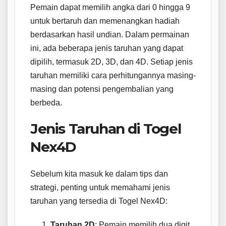
Pemain dapat memilih angka dari 0 hingga 9
untuk bertaruh dan memenangkan hadiah
berdasarkan hasil undian. Dalam permainan
ini, ada beberapa jenis taruhan yang dapat
dipilih, termasuk 2D, 3D, dan 4D. Setiap jenis
taruhan memiliki cara perhitungannya masing-
masing dan potensi pengembalian yang
berbeda.
Jenis Taruhan di Togel
Nex4D
Sebelum kita masuk ke dalam tips dan
strategi, penting untuk memahami jenis
taruhan yang tersedia di Togel Nex4D:
Taruhan 2D
: Pemain memilih dua digit