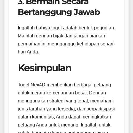
3. Bermain Secara
Bertanggung Jawab
Ingatlah bahwa togel adalah bentuk perjudian.
Mainlah dengan bijak dan jangan biarkan
permainan ini mengganggu kehidupan sehari-
hari Anda.
Kesimpulan
Togel Nex4D memberikan berbagai peluang
untuk meraih kemenangan besar. Dengan
menggunakan strategi yang tepat, memahami
jenis taruhan yang tersedia, dan berpartisipasi
dalam komunitas, Anda dapat meningkatkan
peluang Anda untuk menang. Ingatlah untuk
selalu bermain dengan bertanggung jawab