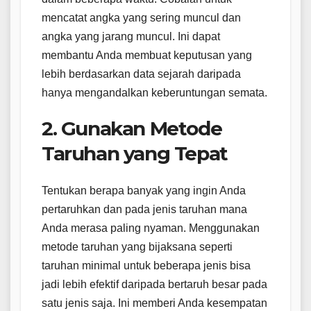
mencatat angka yang sering muncul dan
angka yang jarang muncul. Ini dapat
membantu Anda membuat keputusan yang
lebih berdasarkan data sejarah daripada
hanya mengandalkan keberuntungan semata.
2. Gunakan Metode
Taruhan yang Tepat
Tentukan berapa banyak yang ingin Anda
pertaruhkan dan pada jenis taruhan mana
Anda merasa paling nyaman. Menggunakan
metode taruhan yang bijaksana seperti
taruhan minimal untuk beberapa jenis bisa
jadi lebih efektif daripada bertaruh besar pada
satu jenis saja. Ini memberi Anda kesempatan