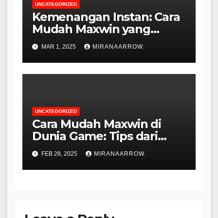
UNCATEGORIZED
Kemenangan Instan: Cara
Mudah Maxwin yang
Harus Anda Ketahui
MAR 1, 2025
MIRANAARROW.
UNCATEGORIZED
Cara Mudah Maxwin di
Dunia Game: Tips dari
Para Ahli
FEB 28, 2025
MIRANAARROW.