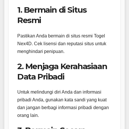
1. Bermain di Situs
Resmi
Pastikan Anda bermain di situs resmi Togel
Nex4D. Cek lisensi dan reputasi situs untuk
menghindari penipuan.
2. Menjaga Kerahasiaan
Data Pribadi
Untuk melindungi diri Anda dan informasi
pribadi Anda, gunakan kata sandi yang kuat
dan jangan berbagi informasi pribadi dengan
orang lain.