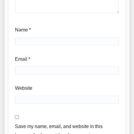
Name
*
Email
*
Website
Save my name, email, and website in this