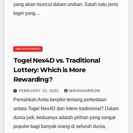
yang akan muncul dalam undian. Salah satu jenis
togel yang…
UNCATEGORIZED
Togel Nex4D vs. Traditional
Lottery: Which is More
Rewarding?
FEBRUARY 15, 2025
MIRANAARROW.
Pernahkah Anda berpikir tentang perbedaan
antara Togel Nex4D dan lotere tradisional? Dalam
dunia judi, keduanya adalah pilihan yang sangat
populer bagi banyak orang di seluruh dunia,