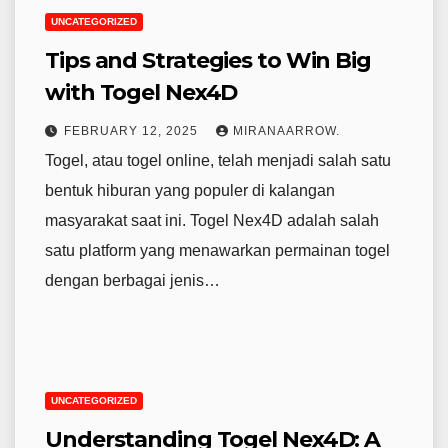
UNCATEGORIZED
Tips and Strategies to Win Big
with Togel Nex4D
FEBRUARY 12, 2025
MIRANAARROW.
Togel, atau togel online, telah menjadi salah satu
bentuk hiburan yang populer di kalangan
masyarakat saat ini. Togel Nex4D adalah salah
satu platform yang menawarkan permainan togel
dengan berbagai jenis…
UNCATEGORIZED
Understanding Togel Nex4D: A