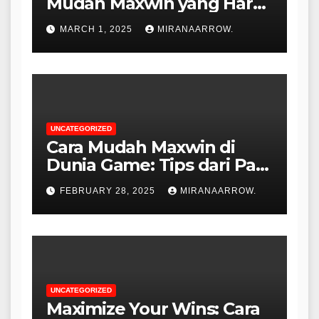
Mudah Maxwin yang Harus
Anda Ketahui
MARCH 1, 2025
MIRANAARROW.
UNCATEGORIZED
Cara Mudah Maxwin di
Dunia Game: Tips dari Para
Ahli
FEBRUARY 28, 2025
MIRANAARROW.
UNCATEGORIZED
Maximize Your Wins: Cara